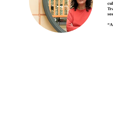
cu
Tr
sos
“A