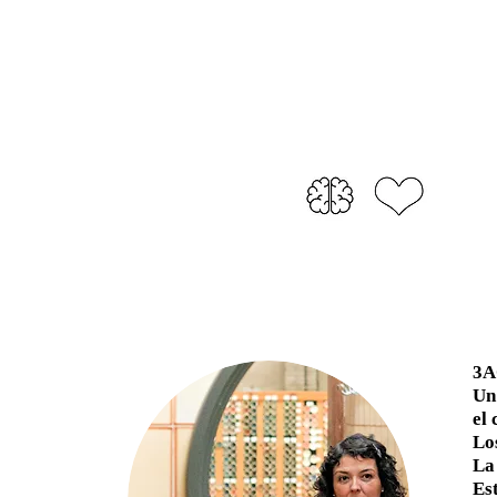
3AO
Un
el 
Lo
La
Es